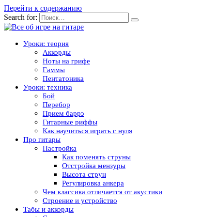
Перейти к содержанию
Search for:
Уроки: теория
Аккорды
Ноты на грифе
Гаммы
Пентатоника
Уроки: техника
Бой
Перебор
Прием баррэ
Гитарные риффы
Как научиться играть с нуля
Про гитары
Настройка
Как поменять струны
Отстройка мензуры
Высота струн
Регулировка анкера
Чем классика отличается от акустики
Строение и устройство
Табы и аккорды