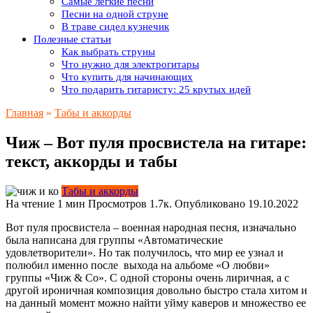
Самые легкие песни
Песни на одной струне
В траве сидел кузнечик
Полезные статьи
Как выбрать струны
Что нужно для электрогитары
Что купить для начинающих
Что подарить гитаристу: 25 крутых идей
Главная
»
Табы и аккорды
Чиж – Вот пуля просвистела на гитаре:
текст, аккорды и табы
Табы и аккорды
На чтение
1 мин
Просмотров
1.7к.
Опубликовано
19.10.2022
Вот пуля просвистела – военная народная песня, изначально
была написана для группы «Автоматические
удовлетворители». Но так получилось, что мир ее узнал и
полюбил именно после выхода на альбоме «О любви»
группы «Чиж & Co». С одной стороны очень лиричная, а с
другой ироничная композиция довольно быстро стала хитом и
на данный момент можно найти уйму каверов и множество ее